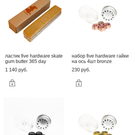
ластик five hardware skate
набор five hardware гайки
gum butter 365 day
на ось 4шт bronze
1 140 pуб.
230 pуб.