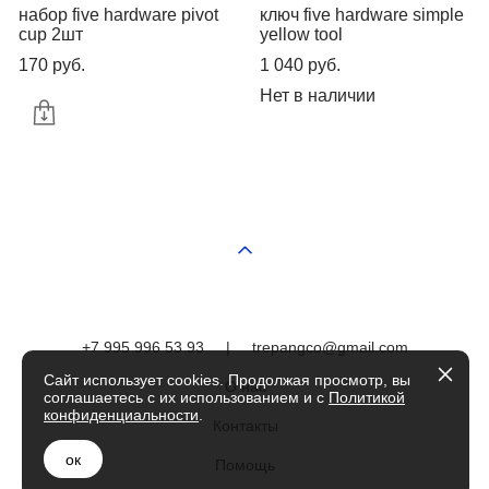
набор five hardware pivot
ключ five hardware simple
cup 2шт
yellow tool
170 pуб.
1 040 pуб.
Нет в наличии
+7 995 996 53 93
|
trepangco@gmail.com
Сайт использует cookies. Продолжая просмотр, вы
О нас
соглашаетесь с их использованием и с
Политикой
конфиденциальности
.
Контакты
ок
Помощь