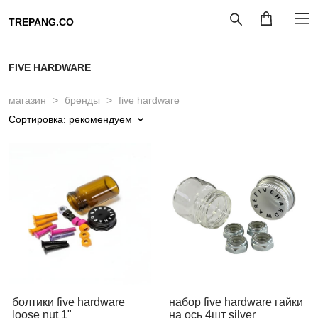
TREPANG.CO
FIVE HARDWARE
магазин
>
бренды
>
five hardware
Сортировка:
рекомендуем
болтики five hardware
набор five hardware гайки
loose nut 1"
на ось 4шт silver