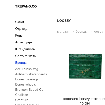
TREPANG.CO
TREPANG.CO
LOOSEY
Скейт
Одежда
магазин
>
бренды
>
loosey
Кеды
Аксессуары
Югендштиль
Сертификаты
Бренды
Ace Trucks Mfg
Antihero skateboards
Bones bearings
Bones wheels
Bronson Speed Co
Coalition
кошелек loosey croc car
Creature
holder