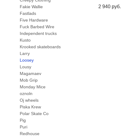
Creepy Clothing
2 940 pуб.
Fakie Wallie
Fastlads
Five Hardware
Fuck Barbed Wire
Independent trucks
Kusto
Krooked skateboards
Larry
Loosey
Lousy
Magamaev
Mob Grip
Monday Mice
oznoln
Oj wheels
Piska Krew
Polar Skate Co
Pig
Puri
Redhouse