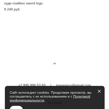
худи coalition sword logo
9 240 pуб.
+7 995 996 53 93
|
trepangco@gmail.com
Сайт использует cookies. Продолжая просмотр, вы
О нас
соглашаетесь с их использованием и с
Политикой
конфиденциальности
.
Контакты