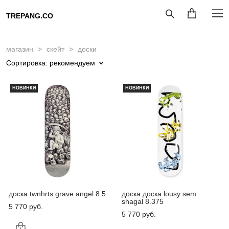
TREPANG.CO
магазин
>
скейт
>
доски
Сортировка:
рекомендуем
НОВИНКИ
НОВИНКИ
доска twnhrts grave angel 8.5
доска доска lousy sem
shagal 8.375
5 770 pуб.
5 770 pуб.