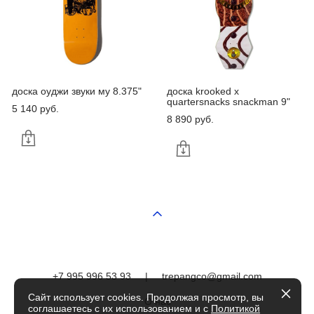
доска оуджи звуки му 8.375"
доска krooked x
quartersnacks snackman 9"
5 140 pуб.
8 890 pуб.
+7 995 996 53 93
|
trepangco@gmail.com
Сайт использует cookies. Продолжая просмотр, вы
О нас
соглашаетесь с их использованием и с
Политикой