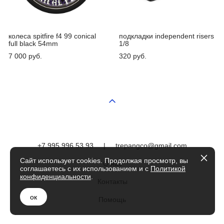
колеса spitfire f4 99 conical
подкладки independent risers
full black 54mm
1/8
7 000 pуб.
320 pуб.
+7 995 996 53 93
|
trepangco@gmail.com
Сайт использует cookies. Продолжая просмотр, вы
О нас
соглашаетесь с их использованием и с
Политикой
конфиденциальности
.
Контакты
ок
Помощь
сайт от vigbo