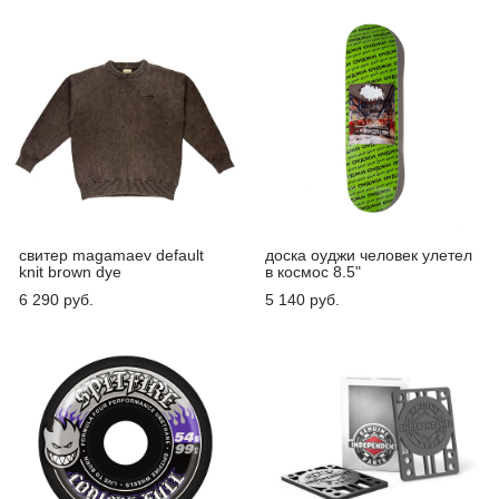
свитер magamaev default
доска оуджи человек улетел
knit brown dye
в космос 8.5"
6 290 pуб.
5 140 pуб.