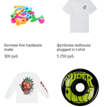
болтики five hardware
футболка redhouse
matte
plugged in t-shirt
300 pуб.
5 250 pуб.