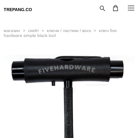
TREPANG.CO
магазин
>
скейт
>
ключи / ластики / воск
>
ключ five
hardware simple black tool