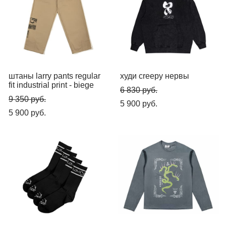
штаны larry pants regular
худи creepy нервы
fit industrial print - biege
6 830 pуб.
9 350 pуб.
5 900 pуб.
5 900 pуб.