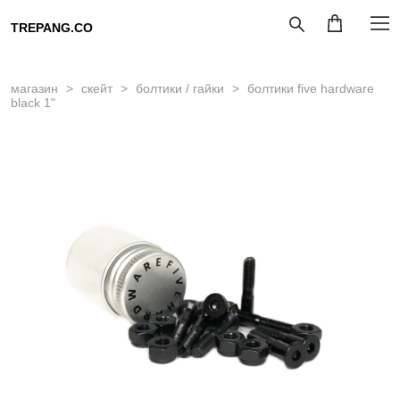
TREPANG.CO
магазин
>
скейт
>
болтики / гайки
>
болтики five hardware
black 1"