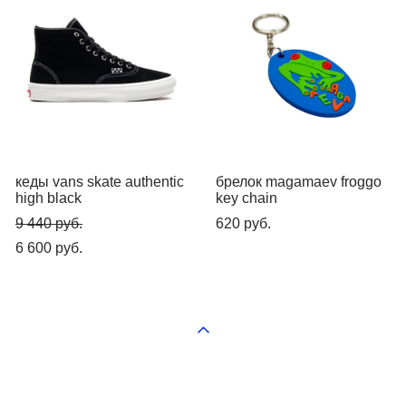
кеды vans skate authentic
брелок magamaev froggo
high black
key chain
9 440 pуб.
620 pуб.
6 600 pуб.