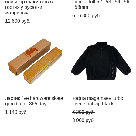
или икор шахматов в
conical full 52 | 53 | 54 | 56
гостях у русалки
| 58mm
жабрины»
от 6 880 pуб.
12 600 pуб.
ластик five hardware skate
кофта magamaev turbo
gum butter 365 day
fleece halfzip black
1 140 pуб.
6 290 pуб.
3 900 pуб.