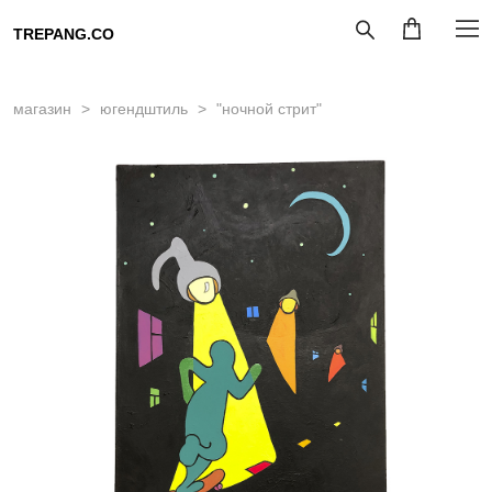
TREPANG.CO
магазин
>
югендштиль
>
"ночной стрит"