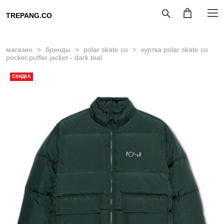
TREPANG.CO
магазин
>
бренды
>
polar skate co
>
куртка polar skate co
pocket puffer jacket - dark teal
СКИДКА