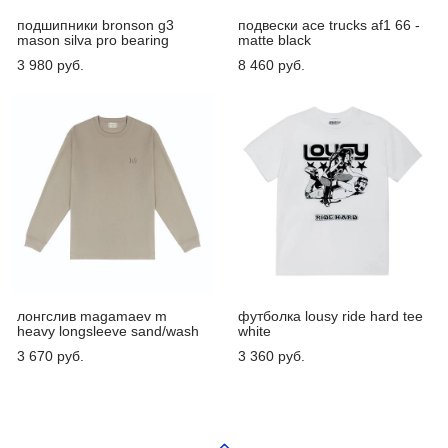
подшипники bronson g3
подвески ace trucks af1 66 -
mason silva pro bearing
matte black
3 980 pуб.
8 460 pуб.
лонгслив magamaev m
футболка lousy ride hard tee
heavy longsleeve sand/wash
white
3 670 pуб.
3 360 pуб.