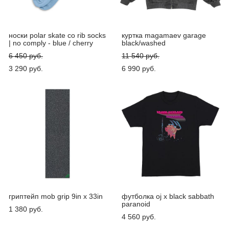
носки polar skate co rib socks
куртка magamaev garage
| no comply - blue / cherry
black/washed
6 450 pуб.
11 540 pуб.
3 290 pуб.
6 990 pуб.
гриптейп mob grip 9in x 33in
футболка oj x black sabbath
paranoid
1 380 pуб.
4 560 pуб.