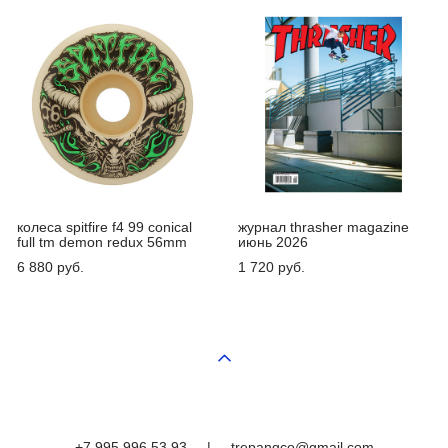
колеса spitfire f4 99 conical
журнал thrasher magazine
full tm demon redux 56mm
июнь 2026
6 880 pуб.
1 720 pуб.
+7 995 996 53 93
|
trepangco@gmail.com