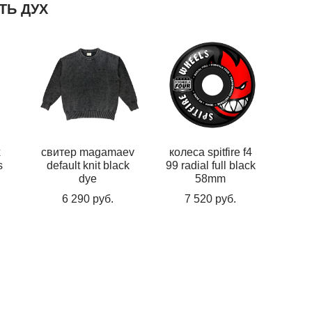
ТЬ ДУХ
x
свитер magamaev
колеса spitfire f4
s
default knit black
99 radial full black
dye
58mm
6 290 pуб.
7 520 pуб.