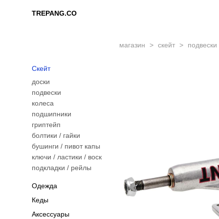
TREPANG.CO
TREPANG.CO
магазин
>
скейт
>
подвески 
Скейт
доски
подвески
колеса
подшипники
гриптейп
болтики / гайки
бушинги / пивот капы
ключи / ластики / воск
подкладки / рейлы
Одежда
Кеды
Аксессуары