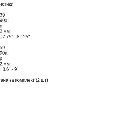
истики:
139
 90а
гр
52 мм
 7.75" - 8.125"
159
 90а
гр
52 мм
 8.6" - 9"
ана за комплект (2 шт)