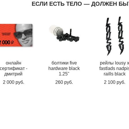
ЕСЛИ ЕСТЬ ТЕЛО — ДОЛЖЕН БЫ
онлайн
болтики five
рейлы lousy 
сертификат -
hardware black
fastlads nadpi
дмитрий
1.25"
raills black
2 000 pуб.
260 pуб.
2 100 pуб.