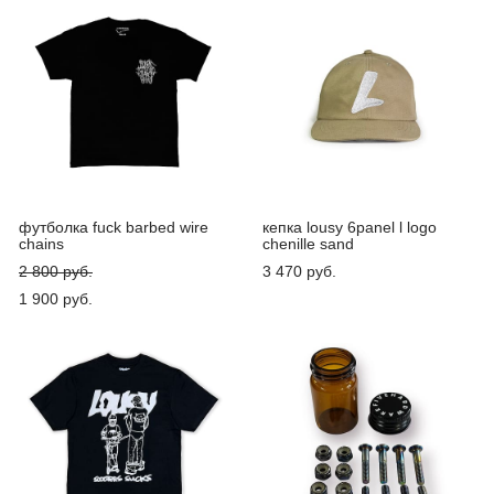
футболка fuck barbed wire
кепка lousy 6panel l logo
chains
chenille sand
2 800 pуб.
3 470 pуб.
1 900 pуб.