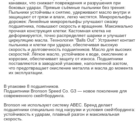
канавках, что снижает повреждения и разрушения при
боковых ударах. Прямые съёмные пыльники без трения:
Пыльники устойчивы к снятию, удерживают масло внутри и
защищают от грязи и влаги, легко чистятся. Микрорельефы
дорожек: Линейные микрорельефы улучшают смазку
подшипника, повышают скорость и вращение. Максимально
прочная конструкция клетки: Кастомная клетка не
деформируется, точно распределяет шарики и улучшает
циркуляцию масла. Технология “Balls Out”: Устраняет контакт
пыльника и клетки при ударах, обеспечивая высокую
скорость и долговечность подшипников. Масло для высоких
скоростей: Лёгкое масло, устойчивое к воде, окислению и
коррозии, обеспечивает защиту от износа. Подшипники
поставляются в заводской упаковке, наполненной азотом,
что предотвращает окисление металла и масла до момента
их эксплуатации.
В упаковке 8 подшипников.
Подшипники Bronson Speed Co. G3 — новое поколение для
современного скейтбординга.
Bronson не используют систему ABEC. Бренд делает
подшипники специально под нагрузки и условия скейтбординга:
устойчивость к ударам, плавный разгон и максимальная
скорость.