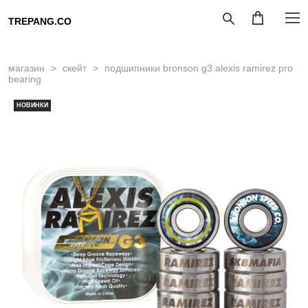
TREPANG.CO
магазин
>
скейт
>
подшипники bronson g3 alexis ramirez pro
bearing
НОВИНКИ