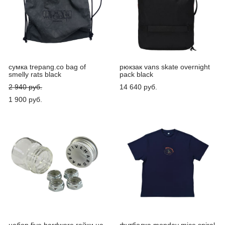
сумка trepang.co bag of
рюкзак vans skate overnight
smelly rats black
pack black
2 940 pуб.
14 640 pуб.
1 900 pуб.