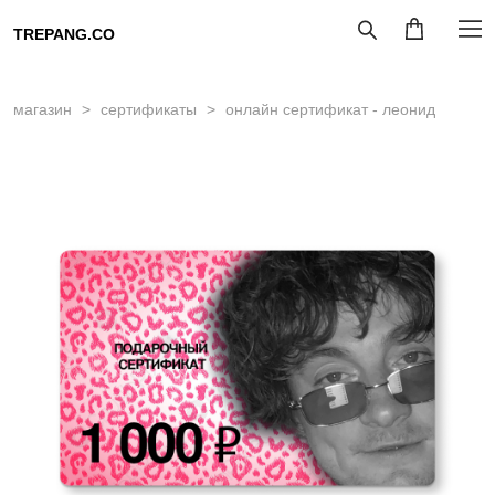
TREPANG.CO
магазин
>
сертификаты
>
онлайн сертификат - леонид