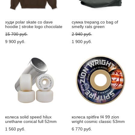
худи polar skate co dave
сумка trepang.co bag of
hoodie | stroke logo chocolate
smelly rats green
15 700 pуб.
2 940 pуб.
9 900 pуб.
1 900 pуб.
колеса solid speed hilux
колеса spitfire f4 99 zion
urethane conical full 52mm
wright cosmic classic 53mm
1 560 pуб.
6 770 pуб.