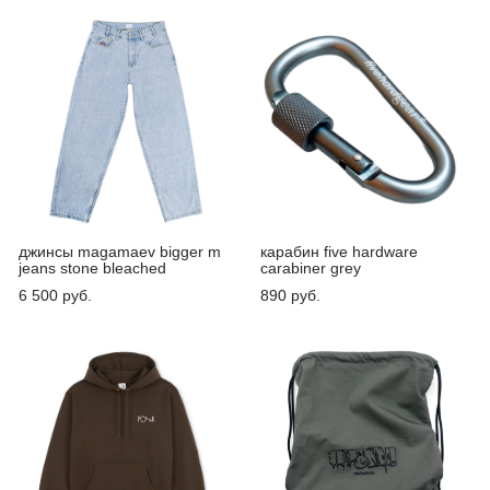
джинсы magamaev bigger m
карабин five hardware
jeans stone bleached
carabiner grey
6 500 pуб.
890 pуб.