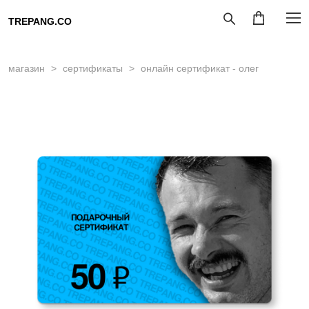
TREPANG.CO
магазин
>
сертификаты
>
онлайн сертификат - олег