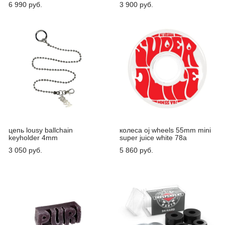
6 990 pуб.
3 900 pуб.
цепь lousy ballchain
колеса oj wheels 55mm mini
keyholder 4mm
super juice white 78a
3 050 pуб.
5 860 pуб.