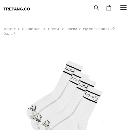
TREPANG.CO
магазин
>
одежда
>
носки
>
носки lousy socks pack v2
белый