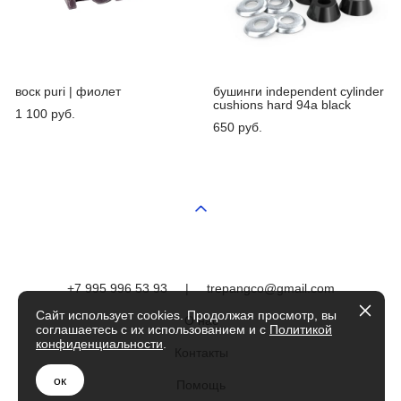
воск puri | фиолет
бушинги independent cylinder
cushions hard 94a black
1 100 pуб.
650 pуб.
+7 995 996 53 93
|
trepangco@gmail.com
Сайт использует cookies. Продолжая просмотр, вы
О нас
соглашаетесь с их использованием и с
Политикой
конфиденциальности
.
Контакты
ок
Помощь