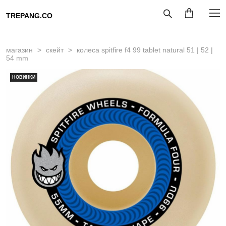
TREPANG.CO
магазин
>
скейт
>
колеса spitfire f4 99 tablet natural 51 | 52 |
54 mm
НОВИНКИ