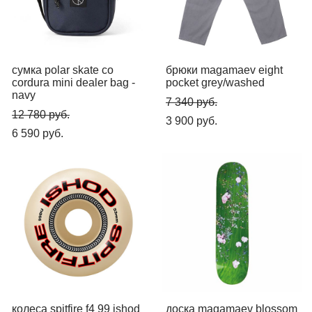
сумка polar skate co
брюки magamaev eight
cordura mini dealer bag -
pocket grey/washed
navy
7 340 pуб.
12 780 pуб.
3 900 pуб.
6 590 pуб.
колеса spitfire f4 99 ishod
доска magamaev blossom