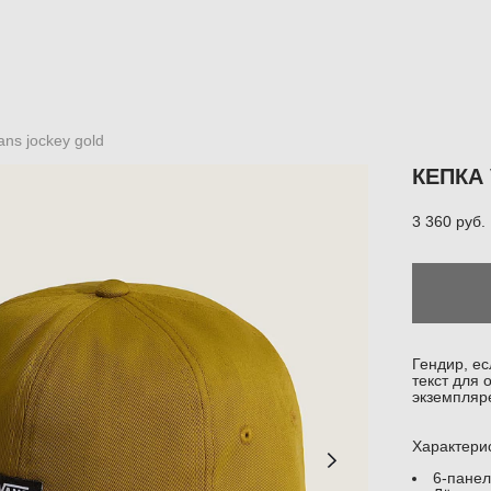
ans jockey gold
КЕПКА
3 360 pуб.
Гендир, ес
текст для 
экземпляр
Характерис
6-пане