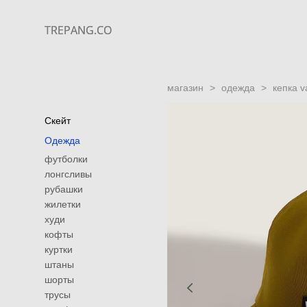
TREPANG.CO
TREPANG.CO
магазин
>
одежда
>
кепка v
Скейт
Одежда
футболки
лонгсливы
рубашки
жилетки
худи
кофты
куртки
штаны
шорты
трусы