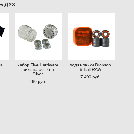
Ь ДУХ
u
набор Five Hardware
подшипники Bronson
гайки на ось 4шт
6-Ball RAW
Silver
7 490 pуб.
180 pуб.