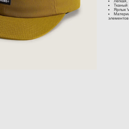
Лёгкая,
Тканый 
Ярлык V
Материа
элементов