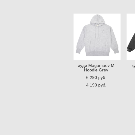
худи Magamaev M
к
Hoodie Grey
6 290 pуб.
4 190 pуб.