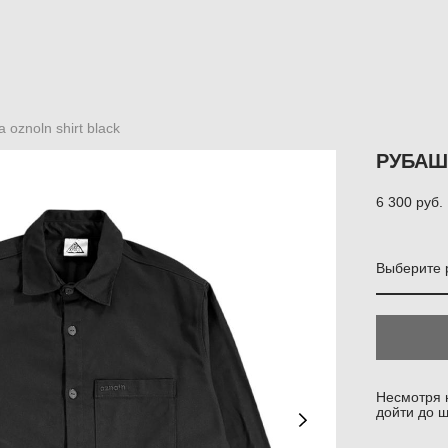
 oznoln shirt black
РУБАШ
6 300 pуб.
Выберите 
Несмотря н
дойти до 