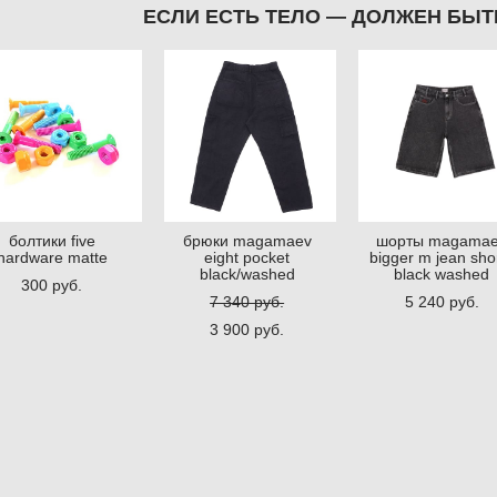
ЕСЛИ ЕСТЬ ТЕЛО — ДОЛЖЕН БЫТ
болтики five
брюки magamaev
шорты magama
hardware matte
eight pocket
bigger m jean sho
black/washed
black washed
300 pуб.
7 340 pуб.
5 240 pуб.
3 900 pуб.