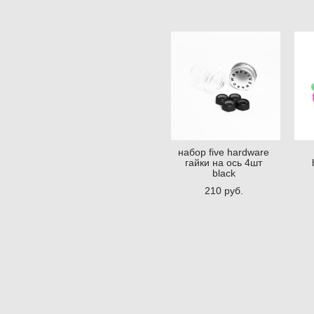
набор five hardware
гайки на ось 4шт
black
210 pуб.