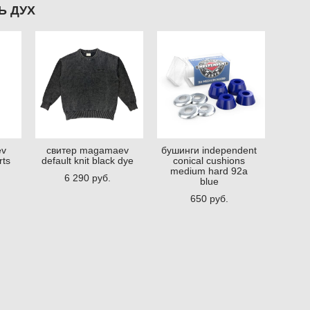
Ь ДУХ
ev
свитер magamaev
бушинги independent
rts
default knit black dye
conical cushions
medium hard 92a
6 290 pуб.
blue
650 pуб.