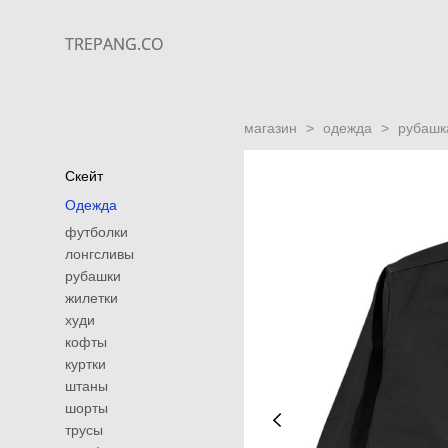
TREPANG.CO
TREPANG.CO
магазин
>
одежда
>
рубашка
Скейт
Одежда
футболки
лонгсливы
рубашки
жилетки
худи
кофты
куртки
штаны
шорты
трусы