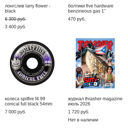
лонгслив larry flower -
болтики five hardware
black
benzineous gas 1"
6 300 pуб.
470 pуб.
3 400 pуб.
колеса spitfire f4 99
журнал thrasher magazine
conical full black 54mm
июль 2026
7 000 pуб.
1 720 pуб.
Нет в наличии