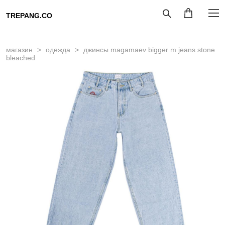
TREPANG.CO
магазин
>
одежда
>
джинсы magamaev bigger m jeans stone
bleached