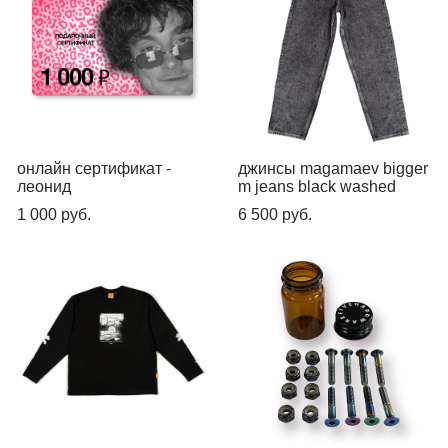
онлайн сертификат -
джинсы magamaev bigger
леонид
m jeans black washed
1 000 pуб.
6 500 pуб.