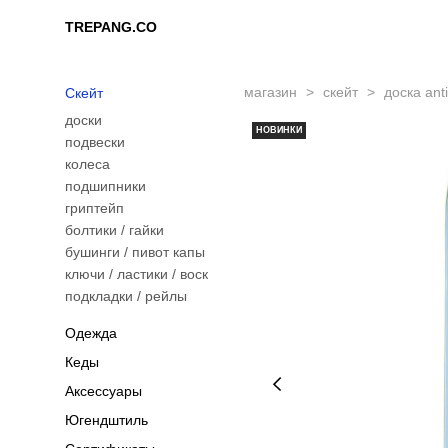
TREPANG.CO
TREPANG.CO
магазин
>
скейт
>
доска anti
Скейт
доски
НОВИНКИ
подвески
колеса
подшипники
гриптейп
болтики / гайки
бушинги / пивот капы
ключи / ластики / воск
подкладки / рейлы
Одежда
Кеды
Аксессуары
Югендштиль