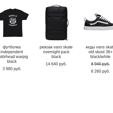
футболка
рюкзак vans skate
кеды vans ska
independent
overnight pack
old skool 36+
törhead warpig
black
black/white
black
14 640 pуб.
8 940 pуб.
3 980 pуб.
6 260 pуб.