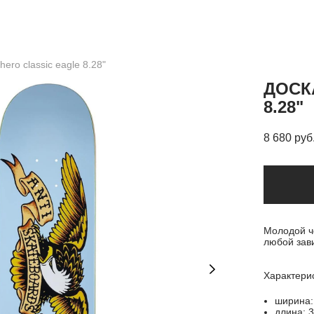
hero classic eagle 8.28"
ДОСК
8.28"
8 680 pуб
Молодой ч
любой зав
Характерис
ширина:
длина: 3