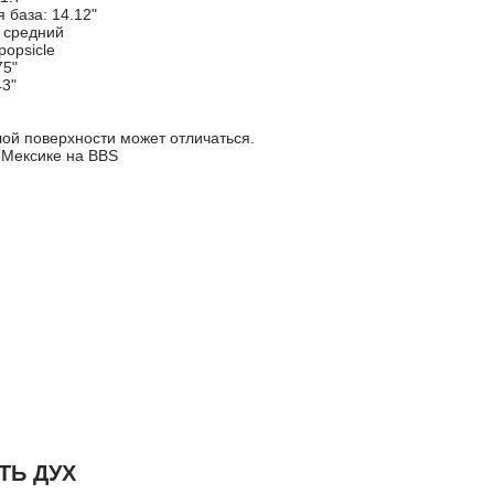
 база: 14.12"
: средний
popsicle
75"
43"
ой поверхности может отличаться.
 Мексике на BBS
ТЬ ДУХ