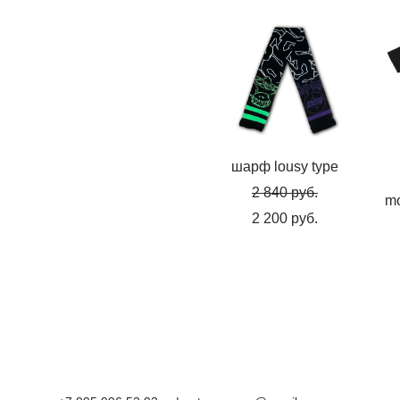
шарф lousy type
2 840 pуб.
mo
2 200 pуб.