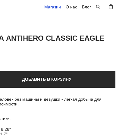
Магазин
Магазин
О нас
О нас
Блог
Блог
А ANTIHERO CLASSIC EAGLE
.
ДОБАВИТЬ В КОРЗИНУ
еловек без машины и девушки - легкая добыча для
исимости.
тики:
 8.28"
1.7"