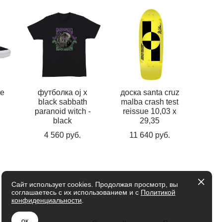
te
футболка oj x
доска santa cruz
black sabbath
malba crash test
paranoid witch -
reissue 10,03 x
black
29,35
4 560 pуб.
11 640 pуб.
Сайт использует cookies. Продолжая просмотр, вы
соглашаетесь с их использованием и с
Политикой
конфиденциальности
.
ок