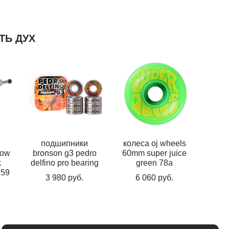
ТЬ ДУХ
подшипники
колеса oj wheels
low
bronson g3 pedro
60mm super juice
k
delfino pro bearing
green 78a
159
3 980 pуб.
6 060 pуб.