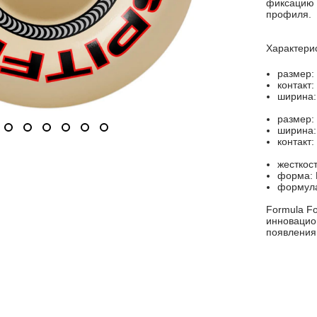
фиксацию н
профиля.
Характери
размер:
контакт:
ширина:
размер:
ширина:
контакт:
жесткост
форма: L
формула
Formula Fo
инновацио
появления 