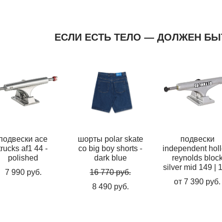
ЕСЛИ ЕСТЬ ТЕЛО — ДОЛЖЕН БЫ
подвески ace
шорты polar skate
подвески
trucks af1 44 -
co big boy shorts -
independent hol
polished
dark blue
reynolds bloc
silver mid 149 | 
7 990 pуб.
16 770 pуб.
от 7 390 pуб.
8 490 pуб.