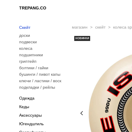
TREPANG.CO
TREPANG.CO
магазин
>
скейт
>
колеса spi
Скейт
доски
НОВИНКИ
подвески
колеса
подшипники
гриптейп
болтики / гайки
бушинги / пивот капы
ключи / ластики / воск
подкладки / рейлы
Одежда
Кеды
Аксессуары
Югендштиль