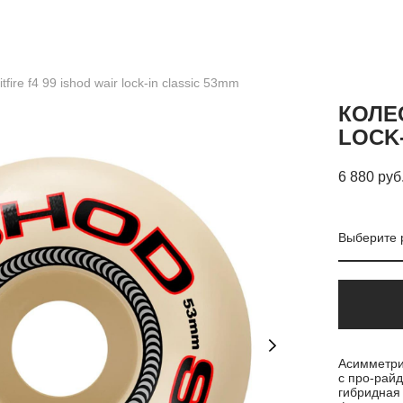
tfire f4 99 ishod wair lock-in classic 53mm
КОЛЕС
LOCK-
6 880 pуб
Выберите 
Асимметри
с про-рай
гибридная 