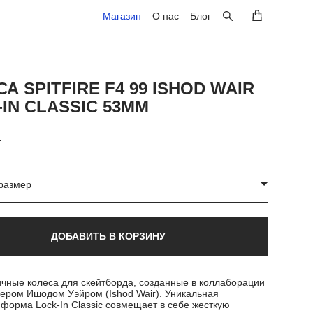
Магазин
Магазин
О нас
О нас
Блог
Блог
А SPITFIRE F4 99 ISHOD WAIR
IN CLASSIC 53MM
.
размер
ДОБАВИТЬ В КОРЗИНУ
чные колеса для скейтборда
, созданные в коллаборации
дером Ишодом Уэйром (Ishod Wair). Уникальная
форма Lock-In Classic
совмещает в себе жесткую