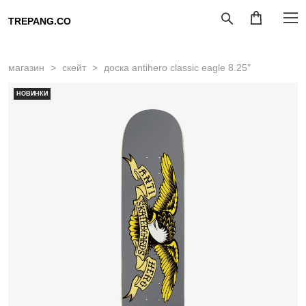
TREPANG.CO
магазин
>
скейт
>
доска antihero classic eagle 8.25"
НОВИНКИ