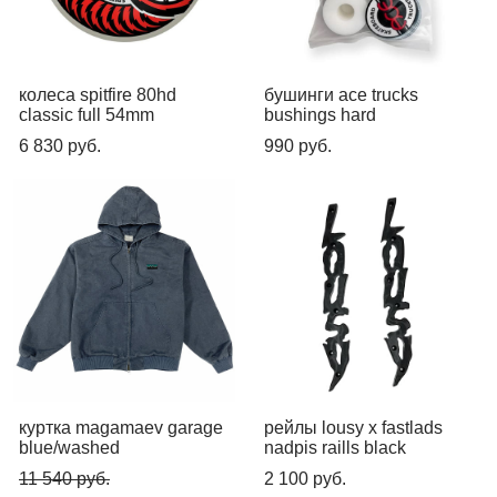
колеса spitfire 80hd
бушинги ace trucks
classic full 54mm
bushings hard
6 830 pуб.
990 pуб.
куртка magamaev garage
рейлы lousy x fastlads
blue/washed
nadpis raills black
11 540 pуб.
2 100 pуб.