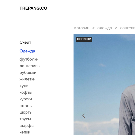
TREPANG.CO
TREPANG.CO
магазин
>
одежда
>
лонгсли
НОВИНКИ
Скейт
Одежда
футболки
лонгсливы
рубашки
жилетки
худи
кофты
куртки
штаны
шорты
трусы
шарфы
кепки