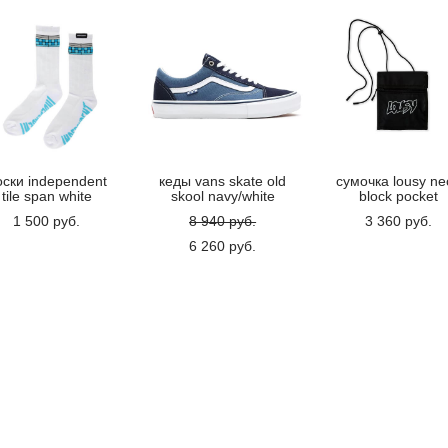
оски independent
кеды vans skate old
сумочка lousy ne
tile span white
skool navy/white
block pocket
1 500 pуб.
8 940 pуб.
3 360 pуб.
6 260 pуб.