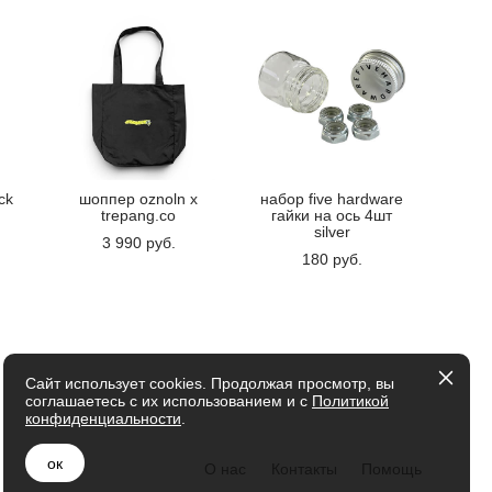
ck
шоппер oznoln x
набор five hardware
trepang.co
гайки на ось 4шт
silver
3 990 pуб.
180 pуб.
Сайт использует cookies. Продолжая просмотр, вы
соглашаетесь с их использованием и с
Политикой
конфиденциальности
.
ок
О нас
Контакты
Помощь