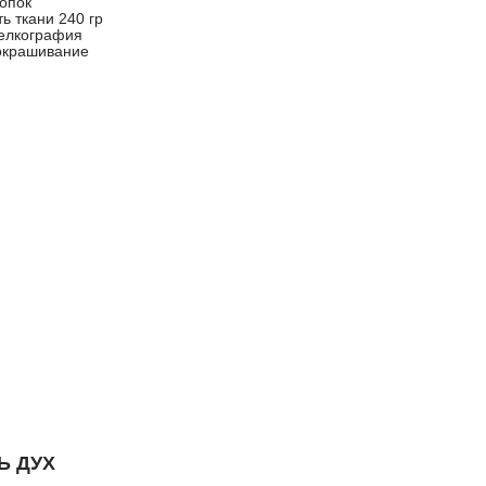
опок
ь ткани 240 гр
елкография
окрашивание
Ь ДУХ