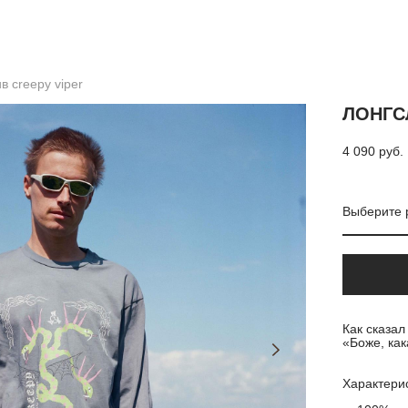
в creepy viper
ЛОНГС
4 090 pуб.
Выберите 
Как сказал
«Боже, как
Характери