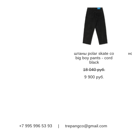
штаны polar skate co
н
big boy pants - cord
black
18 040 pуб.
9 900 pуб.
+7 995 996 53 93
|
trepangco@gmail.com