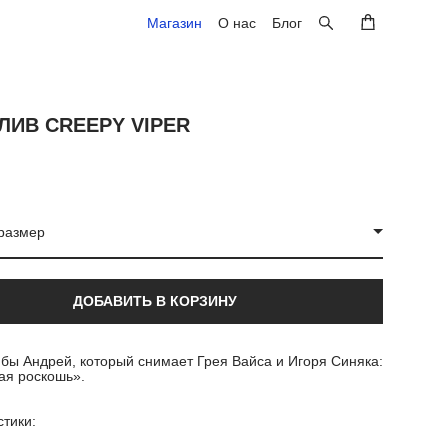
Магазин
Магазин
О нас
О нас
Блог
Блог
ЛИВ CREEPY VIPER
размер
ДОБАВИТЬ В КОРЗИНУ
 бы Андрей, который снимает Грея Вайса и Игоря Синяка:
ая роскошь».
стики: