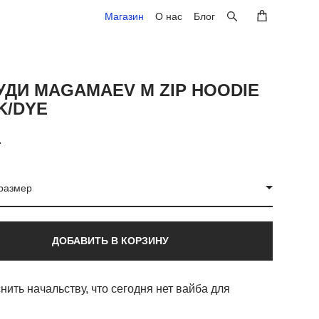
Магазин
Магазин
О нас
О нас
Блог
Блог
УДИ MAGAMAEV M ZIP HOODIE
K/DYE
.
размер
ДОБАВИТЬ В КОРЗИНУ
нить начальству, что сегодня нет вайба для