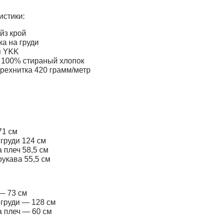
истики:
йз крой
а на груди
я YKK
 100% стираный хлопок
трехнитка 420 грамм/метр
71 см
груди 124 см
 плеч 58,5 см
укава 55,5 см
— 73 см
 груди — 128 см
 плеч — 60 см