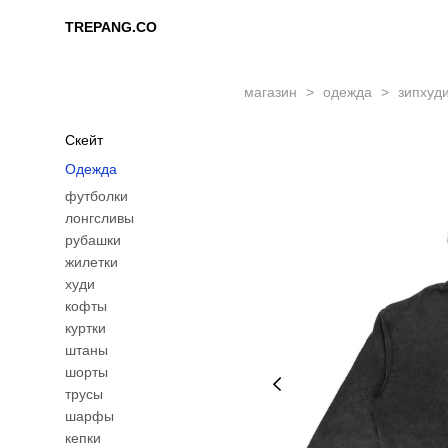
TREPANG.CO
TREPANG.CO
магазин
>
одежда
>
зипхуди
Скейт
Одежда
футболки
лонгсливы
рубашки
жилетки
худи
кофты
куртки
штаны
шорты
трусы
шарфы
кепки