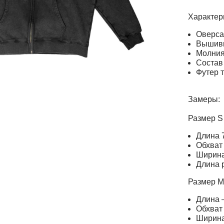
Характер
Оверса
Вышивк
Молни
Состав
Футер 
Замеры:
Размер S
Длина 
Обхват 
Ширина
Длина р
Размер M
Длина 
Обхват
Ширина