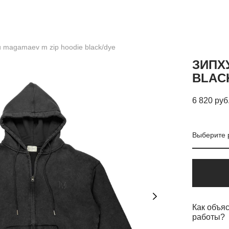
 magamaev m zip hoodie black/dye
ЗИПХ
BLAC
6 820 pуб
Выберите 
Как объяс
работы?