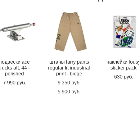
подвески ace
штаны larry pants
наклейки lous
trucks af1 44 -
regular fit industrial
sticker pack
polished
print - biege
630 pуб.
7 990 pуб.
9 350 pуб.
5 900 pуб.