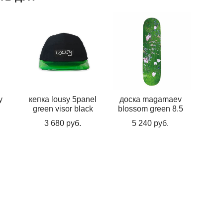
y
кепка lousy 5panel
доска magamaev
green visor black
blossom green 8.5
3 680 pуб.
5 240 pуб.