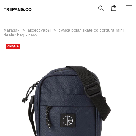
TREPANG.CO
магазин
>
аксессуары
>
сумка polar skate co cordura mini
dealer bag - navy
СКИДКА