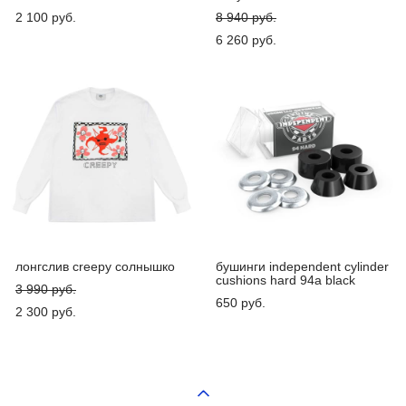
2 100 pуб.
8 940 pуб.
6 260 pуб.
лонгслив creepy солнышко
бушинги independent cylinder
cushions hard 94a black
3 990 pуб.
650 pуб.
2 300 pуб.