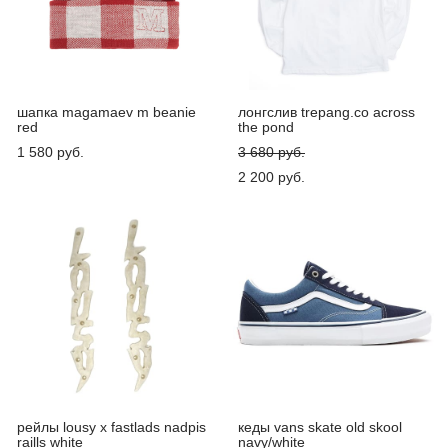
шапка magamaev m beanie
лонгслив trepang.co across
red
the pond
1 580 pуб.
3 680 pуб.
2 200 pуб.
рейлы lousy x fastlads nadpis
кеды vans skate old skool
raills white
navy/white