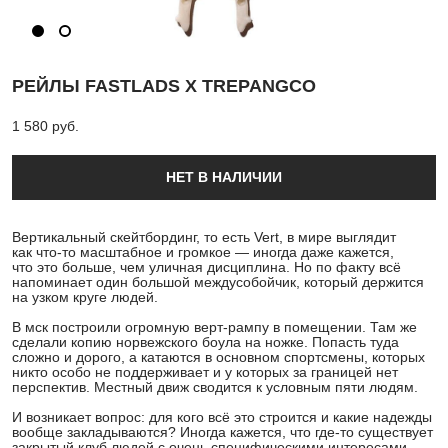
РЕЙЛЫ FASTLADS X TREPANGCO
1 580 pуб.
НЕТ В НАЛИЧИИ
Вертикальный скейтбординг, то есть Vert, в мире выглядит
как что-то масштабное и громкое — иногда даже кажется,
что это больше, чем уличная дисциплина. Но по факту всё
напоминает один большой междусобойчик, который держится
на узком круге людей.
В мск построили огромную верт-рампу в помещении. Там же
сделали копию норвежского боула на ножке. Попасть туда
сложно и дорого, а катаются в основном спортсмены, которых
никто особо не поддерживает и у которых за границей нет
перспектив. Местный движ сводится к условным пяти людям.
И возникает вопрос: для кого всё это строится и какие надежды
вообще закладываются? Иногда кажется, что где-то существует
закрытый клуб людей с очень специфическими интересами,