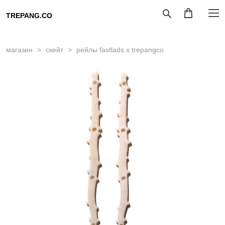
TREPANG.CO
магазин
>
скейт
>
рейлы fastlads x trepangco