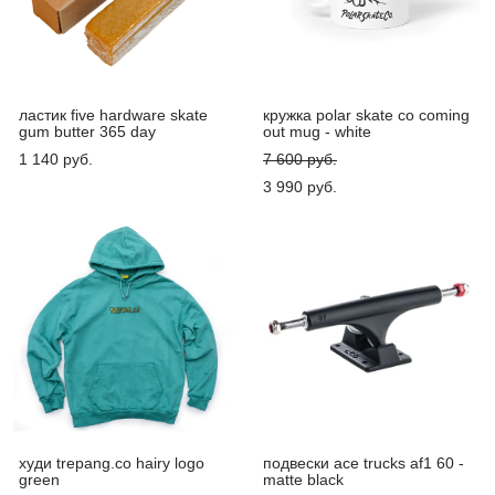
ластик five hardware skate
кружка polar skate co coming
gum butter 365 day
out mug - white
1 140 pуб.
7 600 pуб.
3 990 pуб.
худи trepang.co hairy logo
подвески ace trucks af1 60 -
green
matte black