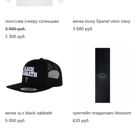
лонгслив creepy солнышко
кепка lousy 5panel visor navy
3 990 pуб.
3 680 pуб.
2 300 pуб.
кепка oj x black sabbath
гриптейп magamaev blossom
5 050 pуб.
620 pуб.