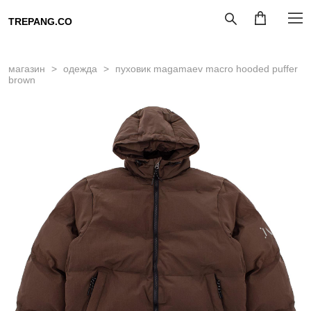
TREPANG.CO
магазин
>
одежда
>
пуховик magamaev macro hooded puffer
brown