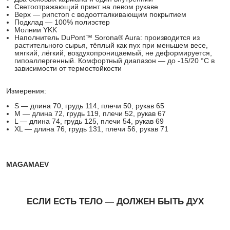
Светоотражающий принт на левом рукаве
Верх — рипстоп с водоотталкивающим покрытием
Подклад — 100% полиэстер
Молнии YKK
Наполнитель DuPont™ Sorona® Aura: производится из
растительного сырья, тёплый как пух при меньшем весе,
мягкий, лёгкий, воздухопроницаемый, не деформируется,
гипоаллергенный. Комфортный диапазон — до -15/20 °C в
зависимости от термостойкости
Измерения:
S — длина 70, грудь 114, плечи 50, рукав 65
M — длина 72, грудь 119, плечи 52, рукав 67
L — длина 74, грудь 125, плечи 54, рукав 69
XL — длина 76, грудь 131, плечи 56, рукав 71
MAGAMAEV
ЕСЛИ ЕСТЬ ТЕЛО — ДОЛЖЕН БЫТЬ ДУХ