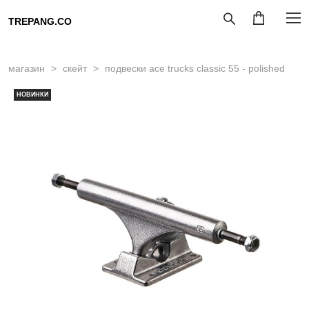
TREPANG.CO
магазин
>
скейт
>
подвески ace trucks classic 55 - polished
НОВИНКИ