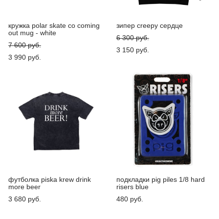
кружка polar skate co coming
зипер creepy сердце
out mug - white
6 300 pуб.
7 600 pуб.
3 150 pуб.
3 990 pуб.
футболка piska krew drink
подкладки pig piles 1/8 hard
more beer
risers blue
3 680 pуб.
480 pуб.