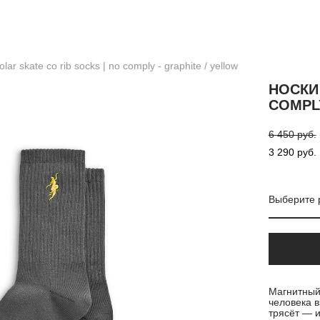
lar skate co rib socks | no comply - graphite / yellow
НОСКИ 
COMPLY
6 450 pуб.
3 290 pуб.
Выберите 
Магнитный
человека в
трясёт — и