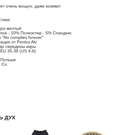
ет очень мощно, даже козявит.
стики:
еро-желтый
пок - 10% Полиэстер - 5% Спандекс
"No complies forever"
ация от Pontus Alv
 до середины икры
 EU 35-38 (US 4-6)
 Польше
e Co.
Ь ДУХ