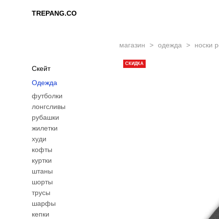
TREPANG.CO
TREPANG.CO
магазин
>
одежда
>
носки po
СКИДКА
Скейт
Одежда
футболки
лонгсливы
рубашки
жилетки
худи
кофты
куртки
штаны
шорты
трусы
шарфы
кепки