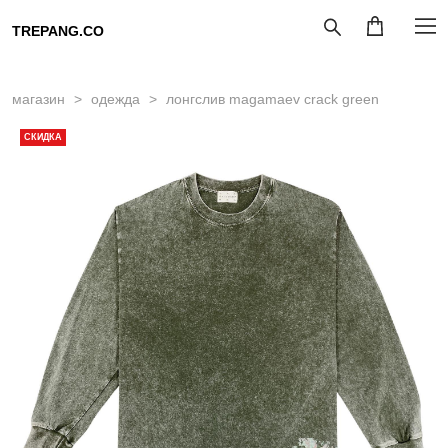
TREPANG.CO
магазин
>
одежда
>
лонгслив magamaev crack green
СКИДКА