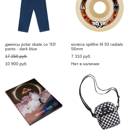
джинсы polar skate co '93!
колеса spitfire f4 93 radials
pants - dark blue
56mm
17 250 pуб.
7 310 pуб.
10 900 pуб.
Нет в наличии