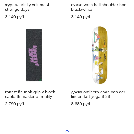
журнал trinity volume 4:
сумка vans bail shoulder bag
strange days
black/white
3 140 pуб.
3 140 pуб.
гриптейп mob grip x black
доска antihero daan van der
sabbath master of reality
linden fart yoga 8.38
2 790 pуб.
8 680 pуб.