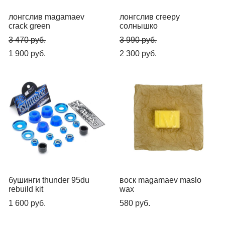
лонгслив magamaev
лонгслив creepy
crack green
солнышко
3 470 pуб.
3 990 pуб.
1 900 pуб.
2 300 pуб.
бушинги thunder 95du
воск magamaev maslo
rebuild kit
wax
1 600 pуб.
580 pуб.