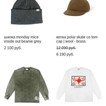
шапка monday mice
кепка polar skate co tom
inside out beanie grey
cap | wool - brass
2 100 pуб.
12 090 pуб.
6 190 pуб.