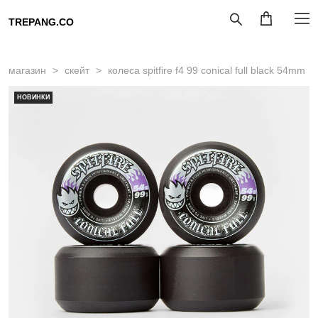
TREPANG.CO
магазин
>
скейт
>
колеса spitfire f4 99 conical full black 54mm
НОВИНКИ