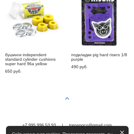
бушинги independent
подкладки pig hard risers 1/8
standard cylinder cushions
purple
super hard 96a yellow
490 pуб.
650 pуб.
+7 995 996 53 93
|
trepangco@gmail.com