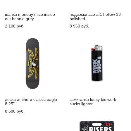
шапка monday mice inside
подвески ace af1 hollow 33 -
out beanie grey
polished
2 100 pуб.
8 960 pуб.
доска antihero classic eagle
зажигалка lousy bic work
8.25"
sucks lighter
8 680 pуб.