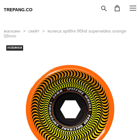
TREPANG.CO
магазин
>
скейт
>
колеса spitfire 80hd superwides orange
58mm
НОВИНКИ