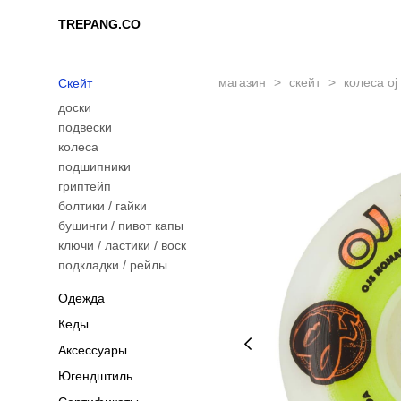
TREPANG.CO
TREPANG.CO
магазин
>
скейт
>
колеса oj
Скейт
доски
подвески
колеса
подшипники
гриптейп
болтики / гайки
бушинги / пивот капы
ключи / ластики / воск
подкладки / рейлы
Одежда
Кеды
Аксессуары
Югендштиль