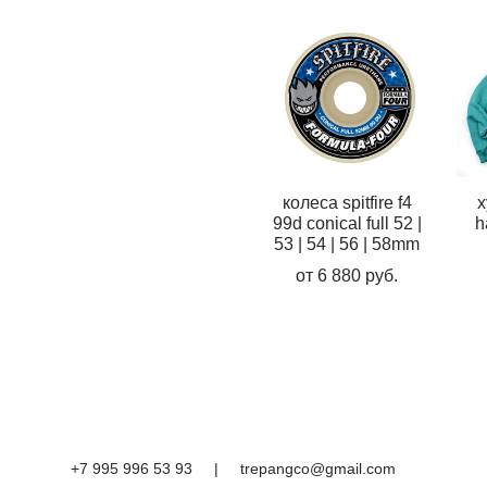
колеса spitfire f4
х
99d conical full 52 |
h
53 | 54 | 56 | 58mm
от 6 880 pуб.
+7 995 996 53 93
|
trepangco@gmail.com