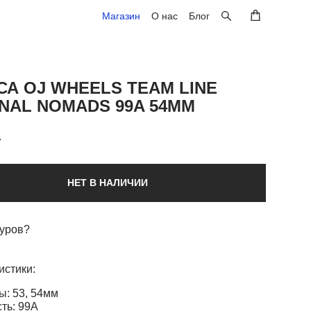
Магазин
Магазин
О нас
О нас
Блог
Блог
СА OJ WHEELS TEAM LINE
INAL NOMADS 99A 54MM
.
НЕТ В НАЛИЧИИ
Дуров?
истики:
ы: 53, 54мм
ть: 99А