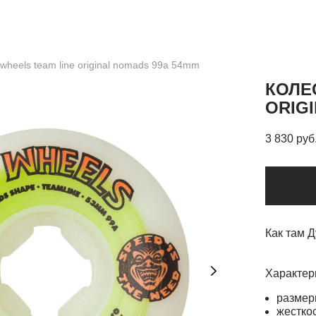
 wheels team line original nomads 99a 54mm
КОЛЕ
ORIG
3 830 pуб
Как там 
Характер
размер
жесткос