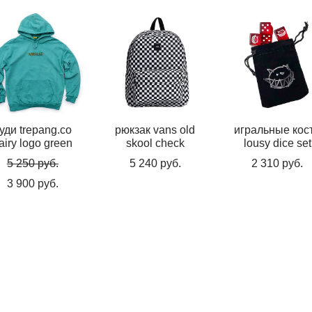
уди trepang.co
рюкзак vans old
игральные кос
airy logo green
skool check
lousy dice set
5 250 pуб.
5 240 pуб.
2 310 pуб.
3 900 pуб.