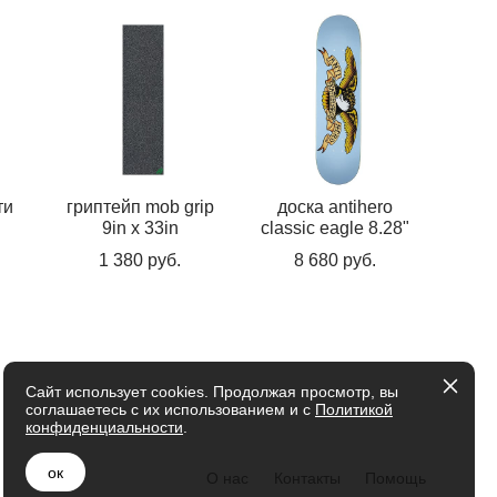
ти
гриптейп mob grip
доска antihero
9in x 33in
classic eagle 8.28"
1 380 pуб.
8 680 pуб.
Сайт использует cookies. Продолжая просмотр, вы
соглашаетесь с их использованием и с
Политикой
конфиденциальности
.
ок
О нас
Контакты
Помощь