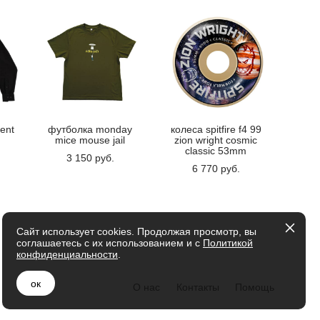
ent
футболка monday
колеса spitfire f4 99
mice mouse jail
zion wright cosmic
classic 53mm
3 150 pуб.
6 770 pуб.
Сайт использует cookies. Продолжая просмотр, вы
соглашаетесь с их использованием и с
Политикой
конфиденциальности
.
ок
О нас
Контакты
Помощь
сайт от vigbo