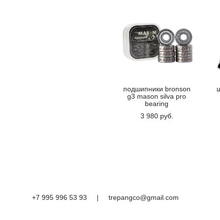
подшипники bronson
g3 mason silva pro
bearing
3 980 pуб.
+7 995 996 53 93
|
trepangco@gmail.com