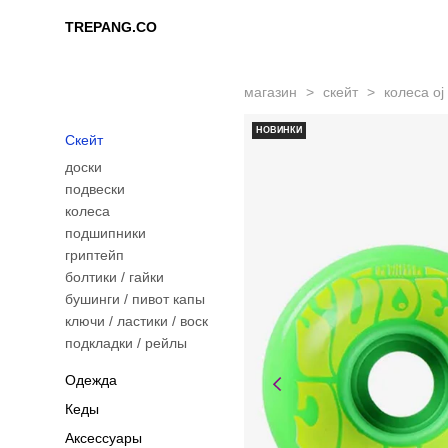
TREPANG.CO
TREPANG.CO
магазин
>
скейт
>
колеса oj
НОВИНКИ
Скейт
доски
подвески
колеса
подшипники
гриптейп
болтики / гайки
бушинги / пивот капы
ключи / ластики / воск
подкладки / рейлы
Одежда
Кеды
Аксессуары