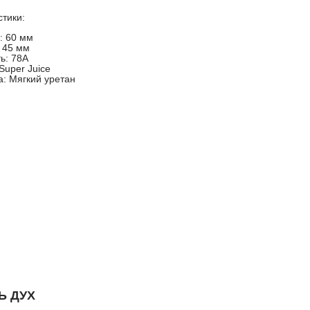
стики:
: 60 мм
 45 мм
ь: 78А
Super Juice
: Мягкий уретан
Ь ДУХ