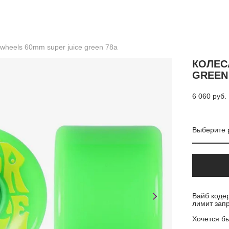
 wheels 60mm super juice green 78a
КОЛЕС
GREEN
6 060 pуб.
Выберите 
Вайб кодер
лимит запр
Хочется б