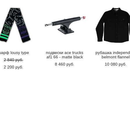
шарф lousy type
подвески ace trucks
рубашка independ
af1 66 - matte black
belmont flannel
2 840 pуб.
8 460 pуб.
10 080 pуб.
2 200 pуб.