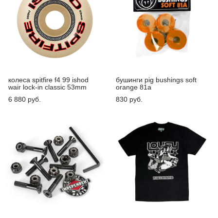
колеса spitfire f4 99 ishod
бушинги pig bushings soft
wair lock-in classic 53mm
orange 81a
6 880 pуб.
830 pуб.