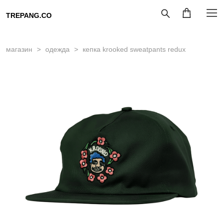
TREPANG.CO
магазин
>
одежда
>
кепка krooked sweatpants redux