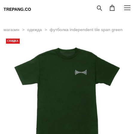
TREPANG.CO
магазин
>
одежда
>
футболка independent tile span green
СКИДКА