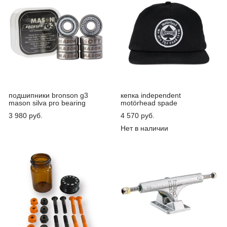
подшипники bronson g3
кепка independent
mason silva pro bearing
motörhead spade
3 980 pуб.
4 570 pуб.
Нет в наличии