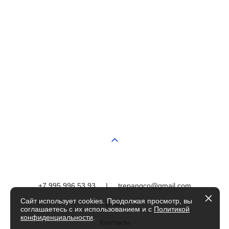
+7 995 996 53 93
|
trepangco@gmail.com
Сайт использует cookies. Продолжая просмотр, вы
О нас
соглашаетесь с их использованием и с
Политикой
конфиденциальности
.
Контакты