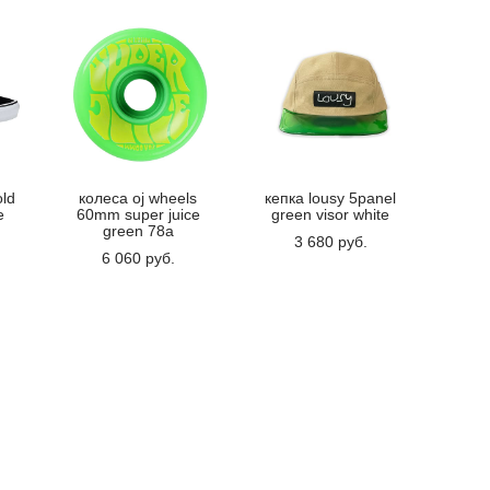
old
колеса oj wheels
кепка lousy 5panel
e
60mm super juice
green visor white
green 78a
3 680 pуб.
6 060 pуб.