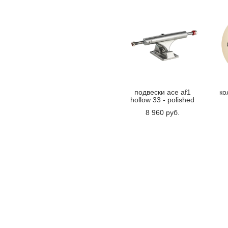
подвески ace af1
ко
hollow 33 - polished
8 960 pуб.