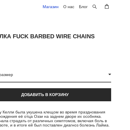
Магазин
Магазин
О нас
О нас
Блог
Блог
ЛКА FUCK BARBED WIRE CHAINS
размер
ДОБАВИТЬ В КОРЗИНУ
ду Келли была укушена клещом во время празднования
рождения её отца Оззи на заднем дворе их особняка.
ала страдать от различных симптомов, включая боль в
воте, и в итоге ей был поставлен диагноз болезнь Лайма.