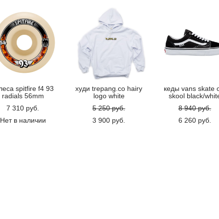
леса spitfire f4 93
худи trepang.co hairy
кеды vans skate 
radials 56mm
logo white
skool black/whit
7 310 pуб.
5 250 pуб.
8 940 pуб.
Нет в наличии
3 900 pуб.
6 260 pуб.