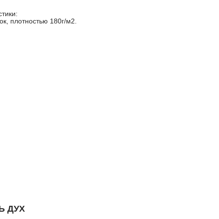
стики:
к, плотностью 180г/м2.
Ь ДУХ