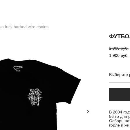
а fuck barbed wire chains
ФУТБО
2 800 pуб.
1 900 pуб.
Выберите 
В 2004 го
56-го дня 
Осборн нач
горле и жи