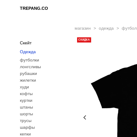
TREPANG.CO
TREPANG.CO
магазин
>
одежда
>
футболк
СКИДКА
Скейт
Одежда
футболки
лонгсливы
рубашки
жилетки
худи
кофты
куртки
штаны
шорты
трусы
шарфы
кепки