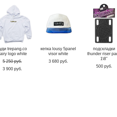
уди trepang.co
кепка lousy 5panel
подскладки
airy logo white
visor white
thunder riser p
1\8"
5 250 pуб.
3 680 pуб.
500 pуб.
3 900 pуб.