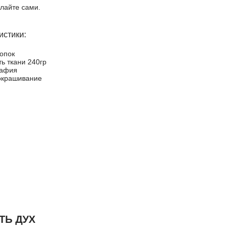
лайте сами.
истики:
опок
ь ткани 240гр
рафия
окрашивание
ТЬ ДУХ