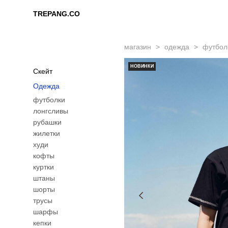
TREPANG.CO
TREPANG.CO
магазин
>
одежда
>
футбол
НОВИНКИ
Скейт
Одежда
футболки
лонгсливы
рубашки
жилетки
худи
кофты
куртки
штаны
шорты
трусы
шарфы
кепки