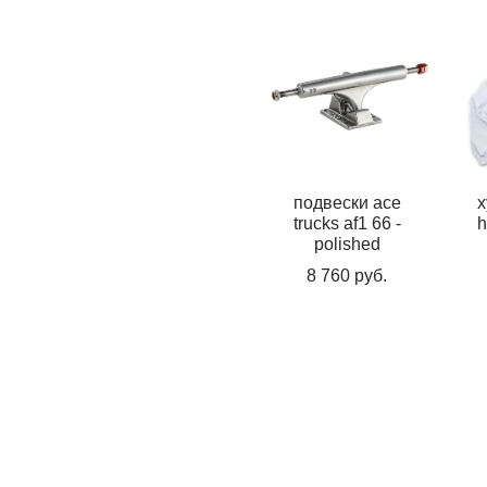
подвески ace
х
trucks af1 66 -
h
polished
8 760 pуб.