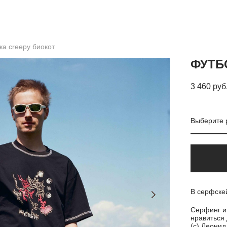
ка creepy биокот
ФУТБ
3 460 pуб
Выберите 
В серфскей
Серфинг и 
нравиться 
(с) Леони