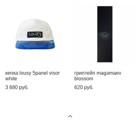
кепка lousy 5panel visor
гриптейп magamaev
white
blossom
3 680 pуб.
620 pуб.