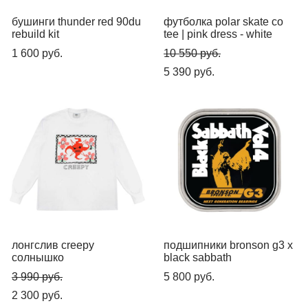
бушинги thunder red 90du
футболка polar skate co
rebuild kit
tee | pink dress - white
1 600 pуб.
10 550 pуб.
5 390 pуб.
лонгслив creepy
подшипники bronson g3 x
солнышко
black sabbath
3 990 pуб.
5 800 pуб.
2 300 pуб.