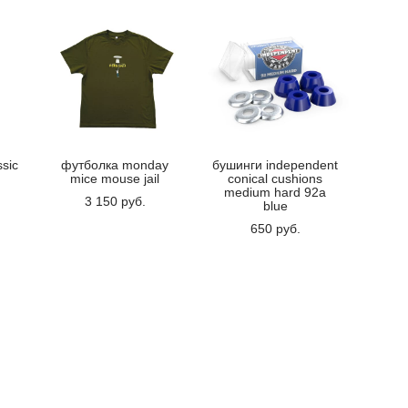
ssic
футболка monday
бушинги independent
mice mouse jail
conical cushions
medium hard 92a
3 150 pуб.
blue
650 pуб.