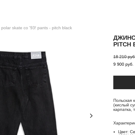
polar skate co '93! pants - pitch black
ДЖИНСЫ
PITCH
18 210 pуб
9 900 pуб.
Польская к
(кислый су
карпатка, 
Характерис
Цвет: С