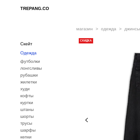
TREPANG.CO
TREPANG.CO
магазин
>
одежда
>
джинсы 
СКИДКА
Скейт
Одежда
футболки
лонгсливы
рубашки
жилетки
худи
кофты
куртки
штаны
шорты
трусы
шарфы
кепки