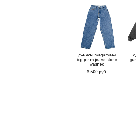
джинсы magamaev
к
bigger m jeans stone
ga
washed
6 500 pуб.