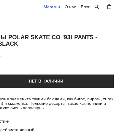
Магазин
Магазин
О нас
О нас
Блог
Блог
 POLAR SKATE CO '93! PANTS -
 BLACK
.
НЕТ В НАЛИЧИИ
ухня знаменита такими блюдами, как бигос, пироги, żurek
п) и смаженка. Польские десерты, такие как пончики и
также очень популярны.
тики:
еребристо-черный