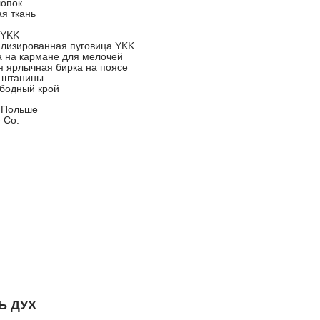
опок
я ткань
 YKK
лизированная пуговица YKK
 на кармане для мелочей
я ярлычная бирка на поясе
 штанины
бодный крой
 Польше
e Co.
Ь ДУХ