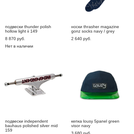
подвески thunder polish
носки thrasher magazine
hollow light ii 149
gonz socks navy / grey
8 870 pуб.
2 640 pуб.
Нет в наличии
подвески independent
кепка lousy 5panel green
bauhaus polished silver mid
visor navy
159
3 680 pуб.