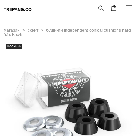
TREPANG.CO
магазин
>
скейт
>
бушинги independent conical cushions hard
94a black
НОВИНКИ