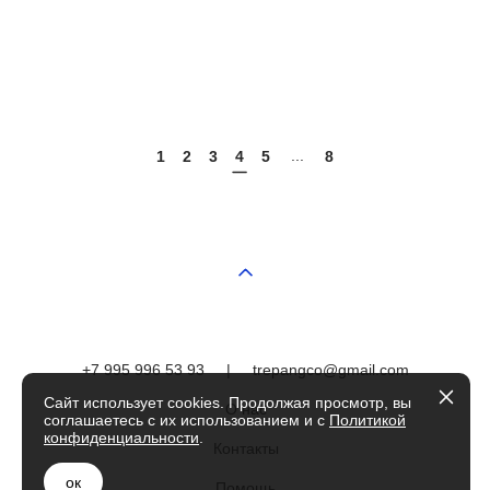
...
1
2
3
4
5
8
+7 995 996 53 93
|
trepangco@gmail.com
Сайт использует cookies. Продолжая просмотр, вы
О нас
соглашаетесь с их использованием и с
Политикой
конфиденциальности
.
Контакты
ок
Помощь