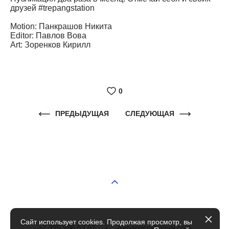
друзей #trepangstation
Motion: Панкрашов Никита
Editor: Павлов Вова
Art: Зоренков Кирилл
0
ПРЕДЫДУЩАЯ
СЛЕДУЮЩАЯ
Сайт использует cookies. Продолжая просмотр, вы
+7 995 996 53 93
|
trepangco@gmail.com