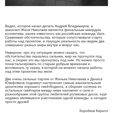
Видео, которое начал делать Андрей Владимиров, а
закончил Женя Николаев является финальным аккордом
коллектива, ранее известного как российская команда Vans.
Сравнивая обстоятельства, которые сопутствовали старту
работы над проектом, и текущую реальность мы видим два
совершено разных мира внутри и вокруг нас.
Наверное, про эту ситуацию можно сказать, что
обстоятельства оказались сильнее, мир не прогнулся под
нас, а скорее это мы прогнулись под ним. Но можно просто
понастальгировать по старым добрым временам и
вспоминать ту сказку, в которой на момент начала работы
над этим проектом мы жили.
Две очень сильных партии от Женька Николаева и Дениса
Юзефовича поднимут настроение самым взыскательным
ценителям хорошего скейтбодинга, а сборная солянка из
остальных скейтеров между ними напомнят о силе и
разнообразии этой группы любителей роликовых досок, ещё
недавно являвшихся участниками одной команды, а сегодня
просто друзей.
Коробков Кирилл