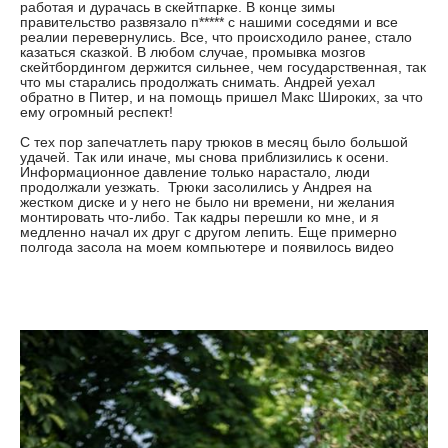
работая и дурачась в скейтпарке. В конце зимы
правительство развязало п***** с нашими соседями и все
реалии перевернулись. Все, что происходило ранее, стало
казаться сказкой. В любом случае, промывка мозгов
скейтбордингом держится сильнее, чем государственная, так
что мы старались продолжать снимать. Андрей уехал
обратно в Питер, и на помощь пришел Макс Широких, за что
ему огромный респект!
С тех пор запечатлеть пару трюков в месяц было большой
удачей. Так или иначе, мы снова приблизились к осени.
Информационное давление только нарастало, люди
продолжали уезжать. Трюки засолились у Андрея на
жестком диске и у него не было ни времени, ни желания
монтировать что-либо. Так кадры перешли ко мне, и я
медленно начал их друг с другом лепить. Еще примерно
полгода засола на моем компьютере и появилось видео