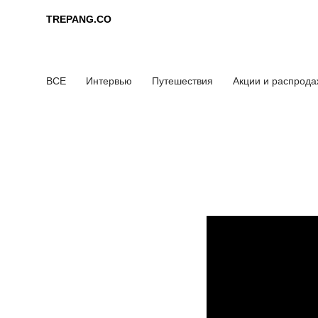
TREPANG.CO
TREPANG.CO
ВСЕ
Интервью
Путешествия
Акции и распрод