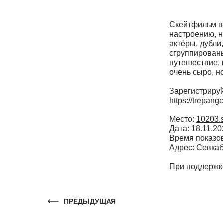
Скейтфильм вк
настроению, н
актёры, дубли
сгруппированы
путешествие, 
очень сыро, н
Зарегистрируй
https://trepang
Место:
10203.
Дата: 18.11.20
Время показов
Адрес: Севкаб
При поддерж
ПРЕДЫДУЩАЯ