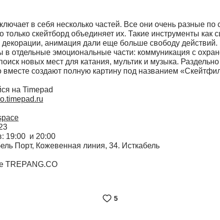
лючает в себя несколько частей. Все они очень разные по 
о только скейтборд объединяет их. Такие инструменты как с
, декорации, анимация дали еще больше свободу действий.
 в отдельные эмоциональные части: коммуникация с охрано
поиск новых мест для катания, мультик и музыка. Раздельно
о вместе создают полную картину под названием «Скейтфи
ся на Timepad
co.timepad.ru
space
23
: 19:00 и 20:00
ель Порт, Кожевенная линия, 34. Исткабель
ке TREPANG.CO
5