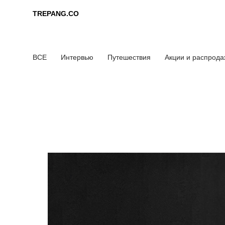
TREPANG.CO
TREPANG.CO
ВСЕ
Интервью
Путешествия
Акции и распрод