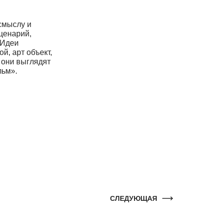
смыслу и
ценарий,
 Идеи
й, арт объект,
 они выглядят
льм».
СЛЕДУЮЩАЯ