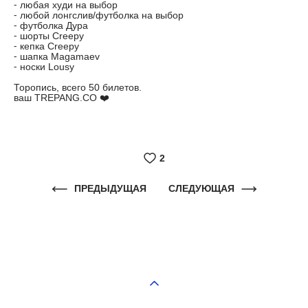
⁃ любая худи на выбор
⁃ любой лонгслив/футболка на выбор
⁃ футболка Дура
⁃ шорты Creepy
⁃ кепка Creepy
⁃ шапка Magamaev
⁃ носки Lousy
Торопись, всего 50 билетов.
ваш TREPANG.CO ❤️
2
ПРЕДЫДУЩАЯ
СЛЕДУЮЩАЯ